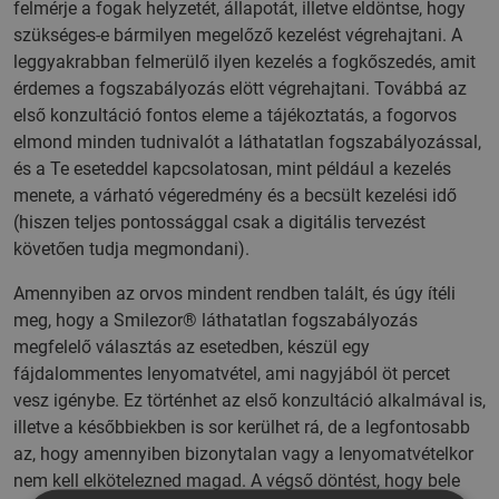
felmérje a fogak helyzetét, állapotát, illetve eldöntse, hogy
szükséges-e bármilyen megelőző kezelést végrehajtani. A
leggyakrabban felmerülő ilyen kezelés a fogkőszedés, amit
érdemes a fogszabályozás elött végrehajtani. Továbbá az
első konzultáció fontos eleme a tájékoztatás, a fogorvos
elmond minden tudnivalót a láthatatlan fogszabályozással,
és a Te eseteddel kapcsolatosan, mint például a kezelés
menete, a várható végeredmény és a becsült kezelési idő
(hiszen teljes pontossággal csak a digitális tervezést
követően tudja megmondani).
Amennyiben az orvos mindent rendben talált, és úgy ítéli
meg, hogy a Smilezor® láthatatlan fogszabályozás
megfelelő választás az esetedben, készül egy
fájdalommentes lenyomatvétel, ami nagyjából öt percet
vesz igénybe. Ez történhet az első konzultáció alkalmával is,
illetve a későbbiekben is sor kerülhet rá, de a legfontosabb
az, hogy amennyiben bizonytalan vagy a lenyomatvételkor
nem kell elkötelezned magad. A végső döntést, hogy bele