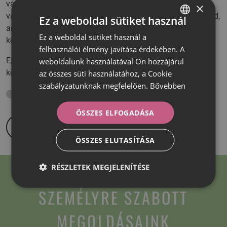
vágsz-e a Smilezor® láthatatlan fogszabályozó kezelésbe,
×
vagy sem elég csak a tervek megtekintése után meghoznod,
Ez a weboldal sütiket használ
amikor már láthat a tervezett végeredményt, és
Ez a weboldal sütiket használ a
HUNGARIAN
kezelésidőt.ű
felhasználói élmény javítása érdekében. A
ROMANIAN
Ezeknek tudatában, bátran ajánljuk neked, az ingyenes
weboldalunk használatával Ön hozzájárul
konzultációt hiszen semmit sem veszthetsz vele.
az összes süti használatához, a Cookie
szabályzatunknak megfelelően.
Bővebben
fogszabályozás
ÖSSZES ELFOGADÁSA
ÖSSZES ELUTASÍTÁSA
RÉSZLETEK MEGJELENÍTÉSE
SZEMÉLYRE SZABOTT
MEGOLDÁSAINK