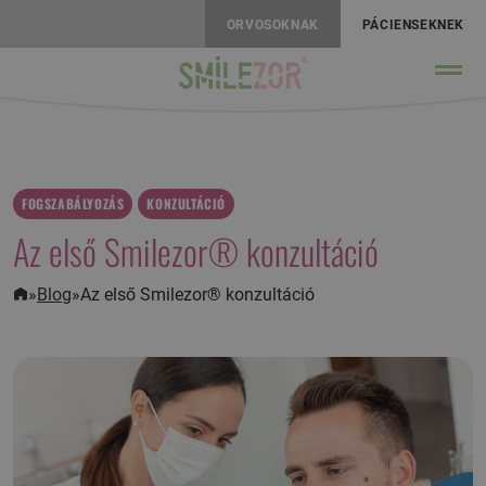
ORVOSOKNAK
PÁCIENSEKNEK
FOGSZABÁLYOZÁS
KONZULTÁCIÓ
Az első Smilezor® konzultáció
»
Blog
»
Az első Smilezor® konzultáció
Kezdőlap