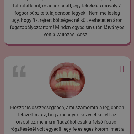
láthatatlanul, rövid idő alatt, egy tökéletes mosoly /
fogsor büszke tulajdonosa legyek!! Nem mellesleg
úgy, hogy fix, rejtett költségek nélkül, verhetetlen áron
fogszabályoztattam! Minden egyes sín után látványos
volt a változás! Absz…
Először is összességében, ami számomra a legjobban
tetszett az az, hogy mennyire keveset kellett az
orvoshoz mennem (igazából csak a felső fogsor
rögzítésénél volt egyedül egy felesleges korom, mert a