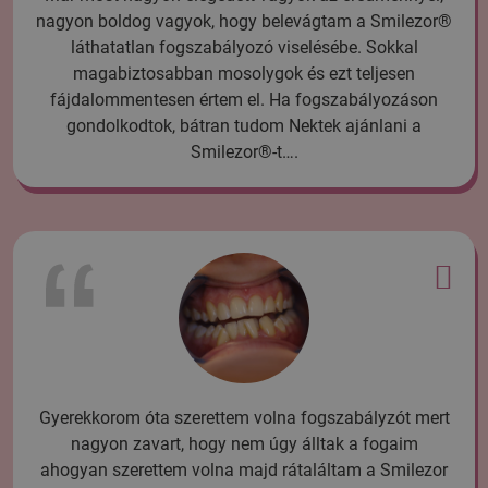
nagyon boldog vagyok, hogy belevágtam a Smilezor®
láthatatlan fogszabályozó viselésébe. Sokkal
magabiztosabban mosolygok és ezt teljesen
fájdalommentesen értem el. Ha fogszabályozáson
gondolkodtok, bátran tudom Nektek ajánlani a
Smilezor®-t….
Gyerekkorom óta szerettem volna fogszabályzót mert
nagyon zavart, hogy nem úgy álltak a fogaim
ahogyan szerettem volna majd rátaláltam a Smilezor