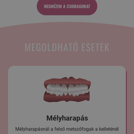
MEGNÉZEM A CSOMAGOKAT
MEGOLDHATÓ ESETEK
Réses fogazat
lleténél
A fogak torlódásának az ellenkezője, túl sok