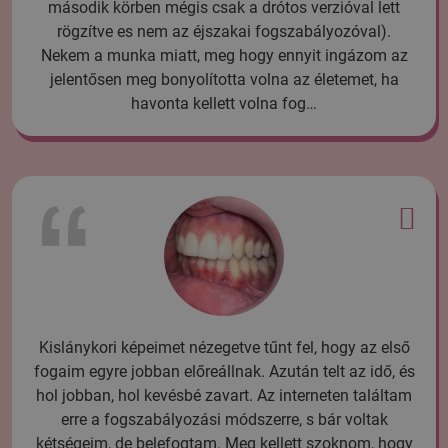
második körben mégis csak a drótos verzióval lett
rögzítve es nem az éjszakai fogszabályozóval).
Nekem a munka miatt, meg hogy ennyit ingázom az
jelentősen meg bonyolította volna az életemet, ha
havonta kellett volna fog…
Kislánykori képeimet nézegetve tűnt fel, hogy az első
fogaim egyre jobban előreállnak. Azután telt az idő, és
hol jobban, hol kevésbé zavart. Az interneten találtam
erre a fogszabályozási módszerre, s bár voltak
kétségeim, de belefogtam. Meg kellett szoknom, hogy