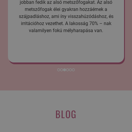
z alsó
van az egyes fogak között. Kialakulhat a fog
ek a
az állkapocs méreteiből adódóan, illetve hi
oz, és
fogak miatt is. A réses fogazat következté
 – nak
kialakulhat beszédhiba is.
n.
BLOG