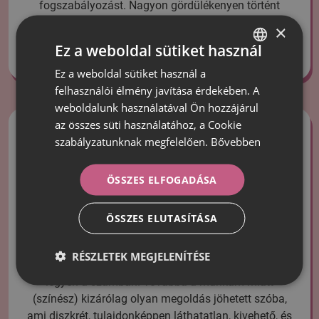
fogszabályozást. Nagyon gördülékenyen történt
minden. Összesen 15 db sínt kaptam amit 2hetente
×
kellett cserélnem otthon saját magamnak (amit
Ez a weboldal sütiket használ
bevallom őszintén imádtam, hog…
Ez a weboldal sütiket használ a
HUNGARIAN
felhasználói élmény javítása érdekében. A
ROMANIAN
weboldalunk használatával Ön hozzájárul
az összes süti használatához, a Cookie
szabályzatunknak megfelelően.
Bővebben
ÖSSZES ELFOGADÁSA
ÖSSZES ELUTASÍTÁSA
Régóta terveztem, hogy belevágok a
fogszabályozásba, de mindig halogattam, mert
RÉSZLETEK MEGJELENÍTÉSE
elriasztott a gondolat, hogy valami fémszerkezet
legyen a számban. Továbbá a munkám miatt
(színész) kizárólag olyan megoldás jöhetett szóba,
ami diszkrét, tulajdonképpen láthatatlan, kivehető, és