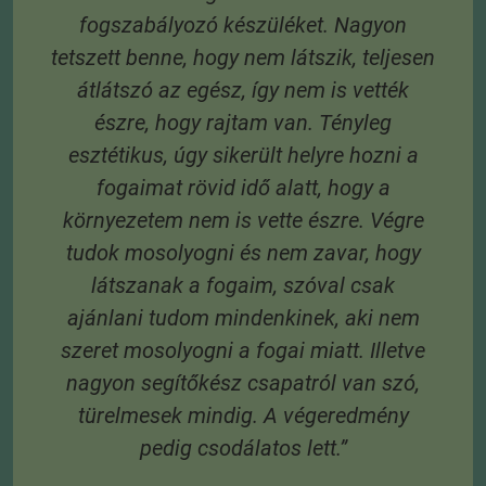
t,
fogszabályozó készüléket. Nagyon
tetszett benne, hogy nem látszik, teljesen
átlátszó az egész, így nem is vették
S
észre, hogy rajtam van. Tényleg
e
esztétikus, úgy sikerült helyre hozni a
és
fogaimat rövid idő alatt, hogy a
 A
környezetem nem is vette észre. Végre
tudok mosolyogni és nem zavar, hogy
látszanak a fogaim, szóval csak
3
ajánlani tudom mindenkinek, aki nem
 6
szeret mosolyogni a fogai miatt. Illetve
 A
nagyon segítőkész csapatról van szó,
s
türelmesek mindig. A végeredmény
pedig csodálatos lett.”