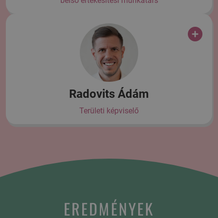
belső értékesítési munkatárs
Radovits Ádám
Területi képviselő
EREDMÉNYEK