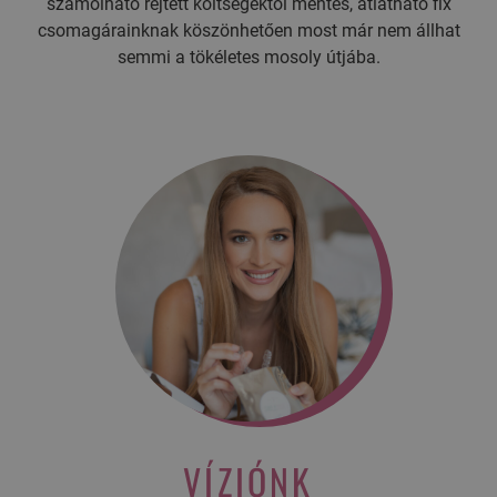
számolható rejtett költségektől mentes, átlátható fix
csomagárainknak köszönhetően most már nem állhat
semmi a tökéletes mosoly útjába.
VÍZIÓNK