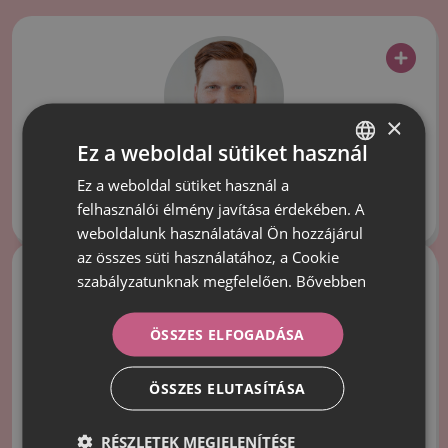
×
Ez a weboldal sütiket használ
Gere András
Ez a weboldal sütiket használ a
HUNGARIAN
felhasználói élmény javítása érdekében. A
Ügyvezető
ROMANIAN
weboldalunk használatával Ön hozzájárul
az összes süti használatához, a Cookie
szabályzatunknak megfelelően.
Bővebben
ÖSSZES ELFOGADÁSA
ÖSSZES ELUTASÍTÁSA
Gere Bálint
RÉSZLETEK MEGJELENÍTÉSE
Ügyvezető