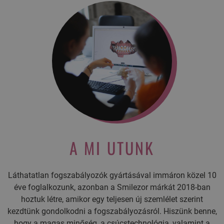
A MI UTUNK
Láthatatlan fogszabályozók gyártásával immáron közel 10
éve foglalkozunk, azonban a Smilezor márkát 2018-ban
hoztuk létre, amikor egy teljesen új szemlélet szerint
kezdtünk gondolkodni a fogszabályozásról. Hiszünk benne,
hogy a magas minőség, a csúcstechnológia, valamint a