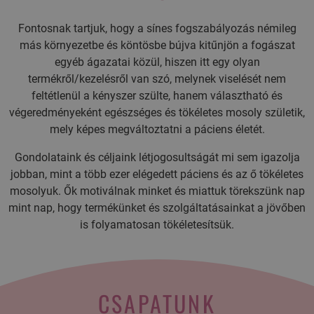
Fontosnak tartjuk, hogy a sínes fogszabályozás némileg
más környezetbe és köntösbe bújva kitűnjön a fogászat
egyéb ágazatai közül, hiszen itt egy olyan
termékről/kezelésről van szó, melynek viselését nem
feltétlenül a kényszer szülte, hanem választható és
végeredményeként egészséges és tökéletes mosoly születik,
mely képes megváltoztatni a páciens életét.
Gondolataink és céljaink létjogosultságát mi sem igazolja
jobban, mint a több ezer elégedett páciens és az ő tökéletes
mosolyuk. Ők motiválnak minket és miattuk törekszünk nap
mint nap, hogy termékünket és szolgáltatásainkat a jövőben
is folyamatosan tökéletesítsük.
CSAPATUNK