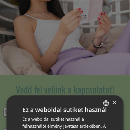
Vedd fel velünk a kapcsolatot!
×
Név
*
Ez a weboldal sütiket használ
Ez a weboldal sütiket használ a
HUNGARIAN
felhasználói élmény javítása érdekében. A
E-mail cím
*
ROMANIAN