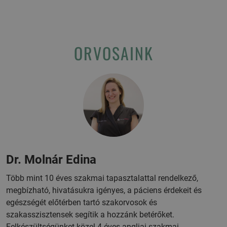
ORVOSAINK
Dr. Molnár Edina
Több mint 10 éves szakmai tapasztalattal rendelkező,
megbízható, hivatásukra igényes, a páciens érdekeit és
egészségét előtérben tartó szakorvosok és
szakasszisztensek segítik a hozzánk betérőket.
Felkészültségünket közel 4 éves angliai szakmai