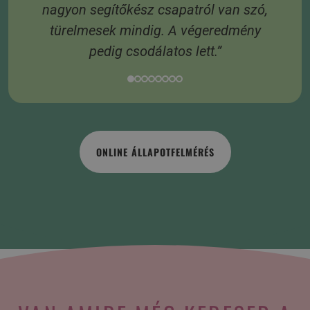
 A
nagyon segítőkész csapatról van szó,
s
türelmesek mindig. A végeredmény
pedig csodálatos lett.”
ONLINE ÁLLAPOTFELMÉRÉS