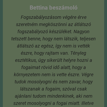
Bettina beszámoló
Fogszabályozásom végére érve
szeretném megköszönni az átlátszó
t,
fogszabályozó készüléket. Nagyon
tetszett benne, hogy nem látszik, teljesen
átlátszó az egész, így nem is vették
S
észre, hogy rajtam van. Tényleg
e
esztétikus, úgy sikerült helyre hozni a
és
fogaimat rövid idő alatt, hogy a
 A
környezetem nem is vette észre. Végre
tudok mosolyogni és nem zavar, hogy
látszanak a fogaim, szóval csak
3
ajánlani tudom mindenkinek, aki nem
 6
szeret mosolyogni a fogai miatt. Illetve