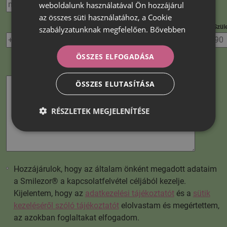
weboldalunk használatával Ön hozzájárul
az összes süti használatához, a Cookie
Telefonszám
*
Szüle
szabályzatunknak megfelelően.
Bővebben
ÖSSZES ELFOGADÁSA
Üzenet
ÖSSZES ELUTASÍTÁSA
RÉSZLETEK MEGJELENÍTÉSE
Hozzájárulok, hogy az általam önként megadott adataim
a Smilezor® a kapcsolatfelvétel céljából kezelje.
Kijelentem, hogy az
adatkezelési tájékoztatót
és a
sütik
kezeléséről szóló tájékoztatót
elolvastam és megértettem,
az azokban foglaltakat elfogadom.