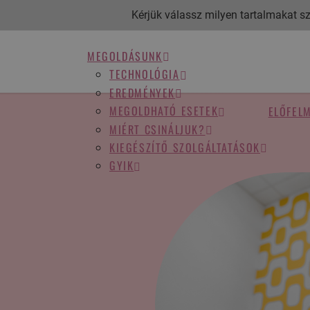
Kérjük válassz milyen tartalmakat sze
MEGOLDÁSUNK
TECHNOLÓGIA
EREDMÉNYEK
MEGOLDHATÓ ESETEK
ELŐFEL
MIÉRT CSINÁLJUK?
KIEGÉSZÍTŐ SZOLGÁLTATÁSOK
GYIK