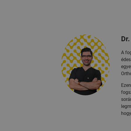
Dr
A fo
édes
egye
Orth
Ezen
fogs
sorá
legm
hogy