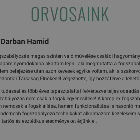
ORVOSAINK
. Darban Hamid
gszabályozás magas szinten való művelése családi hagyomán
apám nyomdokaiba akartam lépni, aki megmutatta a fogszabályo
tem befejezése után azon kevesek egyike voltam, aki a szakorv
odontiai Társaság Elnökénél végezhette, így hozzáférve a lehet
 tudással és több éves tapasztalattal felvértezve teljes odaadás
zabályozás nem csak a fogak egyenesítése! A komplex fogszab
n nemcsak a fogak állása, hanem funkcionalitása is hasonló mé
odernebb fogszabályozó technikákat alkalmazom kezeléseim sor
 tartós és esztétikus eredményeket érjünk el.