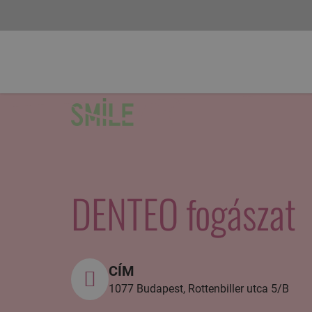
DENTEO fogászat
CÍM
1077 Budapest, Rottenbiller utca 5/B