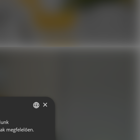
×
lunk
HUNGARIAN
nak megfelelően.
ROMANIAN