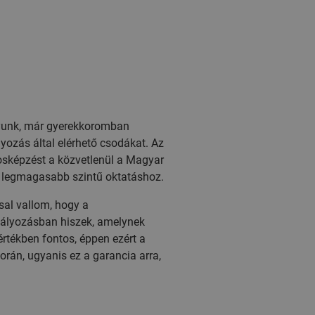
yunk, már gyerekkoromban
zás által elérhető csodákat. Az
osképzést a közvetlenül a Magyar
ő legmagasabb szintű oktatáshoz.
sal vallom, hogy a
ályozásban hiszek, amelynek
rtékben fontos, éppen ezért a
án, ugyanis ez a garancia arra,