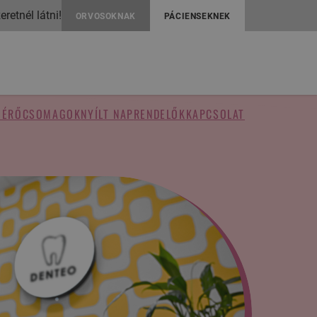
retnél látni!
ORVOSOKNAK
PÁCIENSEKNEK
MÉRŐ
CSOMAGOK
NYÍLT NAP
RENDELŐK
KAPCSOLAT