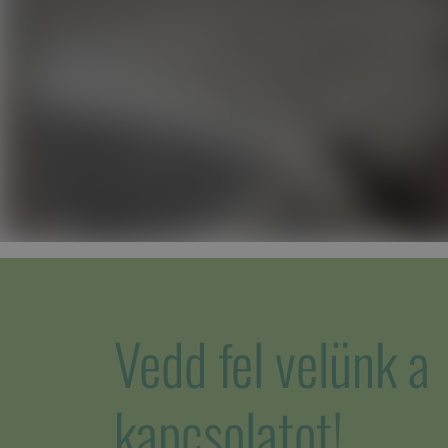
Vedd fel velünk a
kapcsolatot!