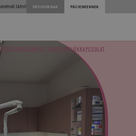
retnél látni!
ORVOSOKNAK
PÁCIENSEKNEK
MÉRŐ
CSOMAGOK
NYÍLT NAP
RENDELŐK
KAPCSOLAT