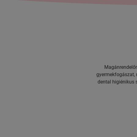
Magánrendelőmet
gyermekfogászat, r
dental higiénikus 