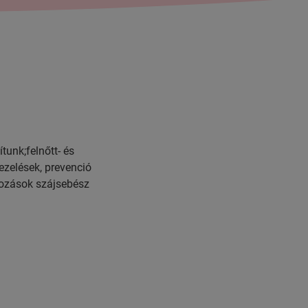
tunk;felnőtt- és
ezelések, prevenció
tkozások szájsebész