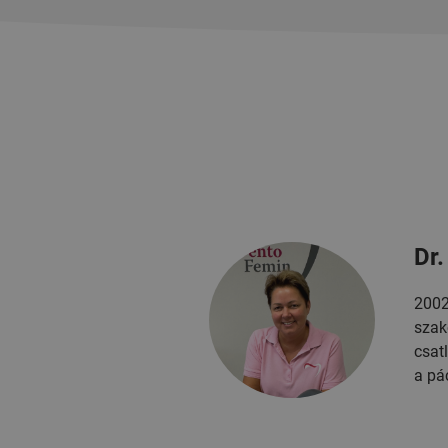
Dr.
2002
szak
csat
a pá