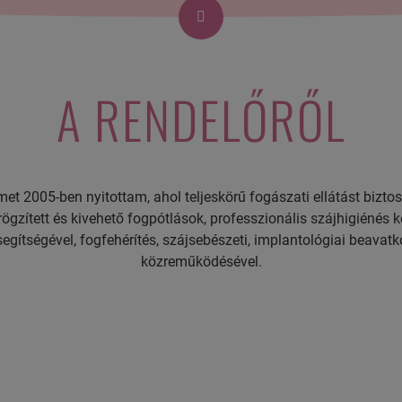
A RENDELŐRŐL
 2005-ben nyitottam, ahol teljeskörű fogászati ellátást biztosí
ögzített és kivehető fogpótlások, professzionális szájhigiénés k
segítségével, fogfehérítés, szájsebészeti, implantológiai beava
közreműködésével.