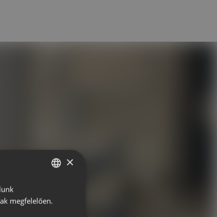
×
lunk
HUNGARIAN
nak megfelelően.
ROMANIAN