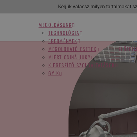
Kérjük válassz milyen tartalmakat sze
MEGOLDÁSUNK
TECHNOLÓGIA
EREDMÉNYEK
MEGOLDHATÓ ESETEK
ELŐFEL
MIÉRT CSINÁLJUK?
KIEGÉSZÍTŐ SZOLGÁLTATÁSOK
GYIK