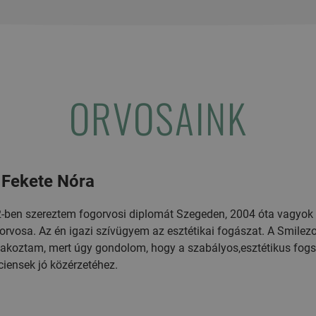
ORVOSAINK
 Fekete Nóra
-ben szereztem fogorvosi diplomát Szegeden, 2004 óta vagyok 
orvosa. Az én igazi szívügyem az esztétikai fogászat. A Smile
lakoztam, mert úgy gondolom, hogy a szabályos,esztétikus fogs
ciensek jó közérzetéhez.