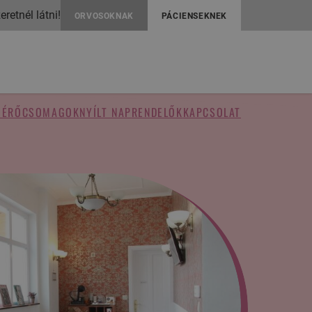
retnél látni!
ORVOSOKNAK
PÁCIENSEKNEK
MÉRŐ
CSOMAGOK
NYÍLT NAP
RENDELŐK
KAPCSOLAT