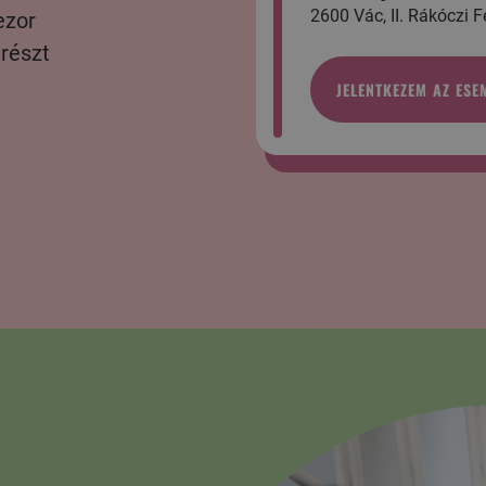
2600 Vác, II. Rákóczi F
ezor
 részt
JELENTKEZEM AZ ESE