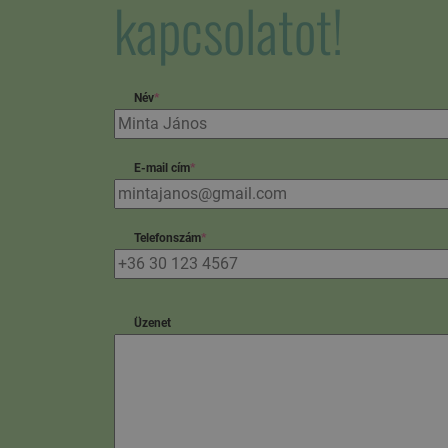
kapcsolatot!
Név
*
E-mail cím
*
Telefonszám
*
Üzenet