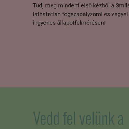
Tudj meg mindent első kézből a Smil
láthatatlan fogszabályzóról és vegyél
ingyenes állapotfelmérésen!
Vedd fel velünk a