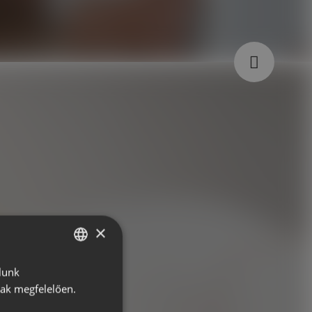
×
lunk
HUNGARIAN
nak megfelelően.
ROMANIAN