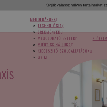
Kérjük válassz milyen tartalmakat sze
MEGOLDÁSUNK
TECHNOLÓGIA
EREDMÉNYEK
MEGOLDHATÓ ESETEK
ELŐFEL
MIÉRT CSINÁLJUK?
KIEGÉSZÍTŐ SZOLGÁLTATÁSOK
GYIK
axis