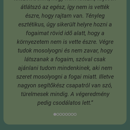
átlátszó az egész, így nem is vették
S
észre, hogy rajtam van. Tényleg
e
esztétikus, úgy sikerült helyre hozni a
és
fogaimat rövid idő alatt, hogy a
 A
környezetem nem is vette észre. Végre
tudok mosolyogni és nem zavar, hogy
látszanak a fogaim, szóval csak
3
ajánlani tudom mindenkinek, aki nem
 6
szeret mosolyogni a fogai miatt. Illetve
 A
nagyon segítőkész csapatról van szó,
s
türelmesek mindig. A végeredmény
pedig csodálatos lett.”