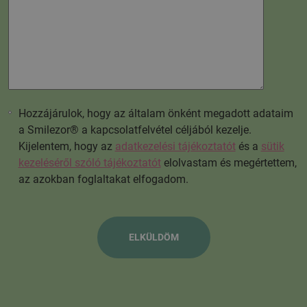
Hozzájárulok, hogy az általam önként megadott adataim
a Smilezor® a kapcsolatfelvétel céljából kezelje.
Kijelentem, hogy az
adatkezelési tájékoztatót
és a
sütik
kezeléséről szóló tájékoztatót
elolvastam és megértettem,
az azokban foglaltakat elfogadom.