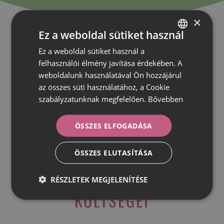
×
Ez a weboldal sütiket használ
Ez a weboldal sütiket használ a
HUNGARIAN
felhasználói élmény javítása érdekében. A
ROMANIAN
weboldalunk használatával Ön hozzájárul
az összes süti használatához, a Cookie
szabályzatunknak megfelelően.
Bővebben
ÖSSZES ELFOGADÁSA
ÖSSZES ELUTASÍTÁSA
A FOGSZABÁLYOZÁS
RÉSZLETEK MEGJELENÍTÉSE
KÖLTSÉGEI