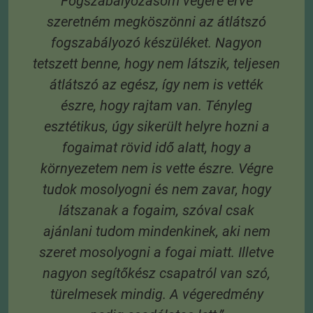
Fogszabályozásom végére érve
szeretném megköszönni az átlátszó
t,
fogszabályozó készüléket. Nagyon
tetszett benne, hogy nem látszik, teljesen
átlátszó az egész, így nem is vették
S
észre, hogy rajtam van. Tényleg
e
esztétikus, úgy sikerült helyre hozni a
és
fogaimat rövid idő alatt, hogy a
 A
környezetem nem is vette észre. Végre
tudok mosolyogni és nem zavar, hogy
látszanak a fogaim, szóval csak
3
ajánlani tudom mindenkinek, aki nem
 6
szeret mosolyogni a fogai miatt. Illetve
 A
nagyon segítőkész csapatról van szó,
s
türelmesek mindig. A végeredmény