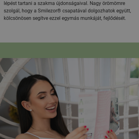
lépést tartani a szakma újdonságaival. Nagy örömömre
szolgál, hogy a Smilezor® csapatával dolgozhatok együtt,
kölcsönösen segítve ezzel egymás munkáját, fejlődését.