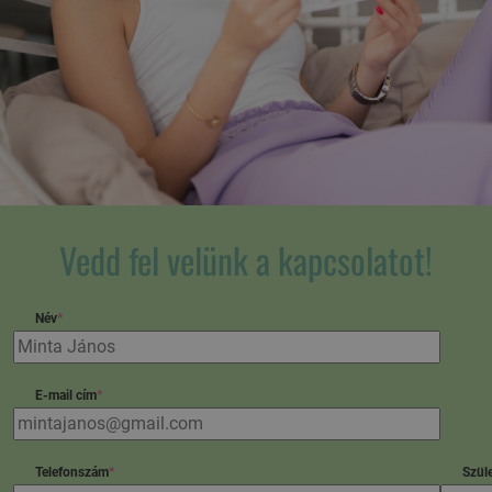
Vedd fel velünk a kapcsolatot!
Név
*
E-mail cím
*
Telefonszám
*
Szüle