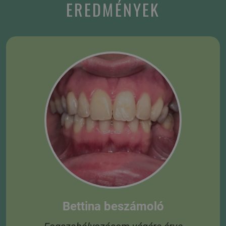
EREDMÉNYEK
Bettina beszámoló