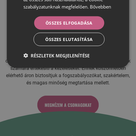
A FOGSZABÁLYOZÁS
szabályzatunknak megfelelően.
Bővebben
KÖLTSÉGEI
ÖSSZES ELFOGADÁSA
A Smilezor® láthatatlan fogszabályozás más
fogszabályozó rendszereknél költséghatékonyabb. Ez a
ÖSSZES ELUTASÍTÁSA
Smilezor®-nál használt innovatív technológiáknak
köszönhető, valamint annak, hogy a gyártó az
RÉSZLETEK MEGJELENÍTÉSE
orvospartnerek közreműködésével közvetlenül a páciensek
számára értékesíti a kezeléseket. Ennek köszönhetően
elérhető áron biztosítjuk a fogszabályozókat, szakértelem,
és magas minőség megtartása mellett.
MEGNÉZEM A CSOMAGOKAT