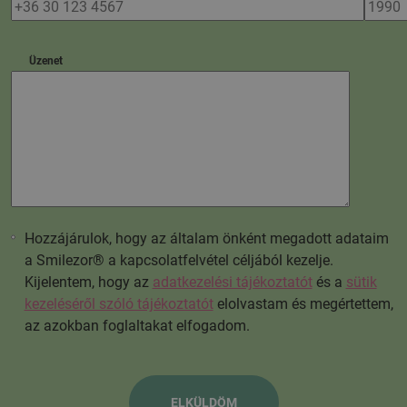
Üzenet
Hozzájárulok, hogy az általam önként megadott adataim
a Smilezor® a kapcsolatfelvétel céljából kezelje.
Kijelentem, hogy az
adatkezelési tájékoztatót
és a
sütik
kezeléséről szóló tájékoztatót
elolvastam és megértettem,
az azokban foglaltakat elfogadom.