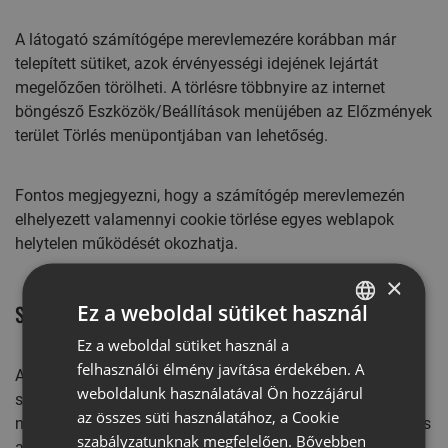
A látogató számítógépe merevlemezére korábban már
telepített sütiket, azok érvényességi idejének lejártát
megelőzően törölheti. A törlésre többnyire az internet
böngésző Eszközök/Beállítások menüjében az Előzmények
terület Törlés menüpontjában van lehetőség.
Fontos megjegyezni, hogy a számítógép merevlemezén
elhelyezett valamennyi cookie törlése egyes weblapok
helytelen működését okozhatja.
×
Ez a weboldal sütiket használ
Süti adatvédelem
Ez a weboldal sütiket használ a
HUNGARIAN
felhasználói élmény javítása érdekében. A
A sütik adatvédelmi jelentősége abban rejlik, hogy
ROMANIAN
weboldalunk használatával Ön hozzájárul
segítségükkel a felhasználók internetes tevékenysége
az összes süti használatához, a Cookie
nyomon követhető. A cookie-k körültekintő alkalmazása, és
szabályzatunknak megfelelően.
Bővebben
az arról szóló megfelelő tájékoztatás a szolgáltató