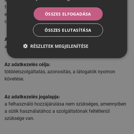
felelőssége, azonban a felhasználók az alapvető
ÖSSZES ELFOGADÁSA
elővigyázatossági intézkedések megtételével minimálisra
csökkenthetik a nem kívánt adatgyűjtés kockázatát.
ÖSSZES ELUTASÍTÁSA
Az adatkezelésben érintettek köre:
RÉSZLETEK MEGJELENÍTÉSE
a weboldal látogatói.
Az adatkezelés célja:
többletszolgáltatás, azonosítás, a látogatók nyomon
követése.
Az adatkezelés jogalapja:
a felhasználó hozzájárulása nem szükséges, amennyiben
a sütik használatához a szolgáltatónak feltétlenül
szüksége van.