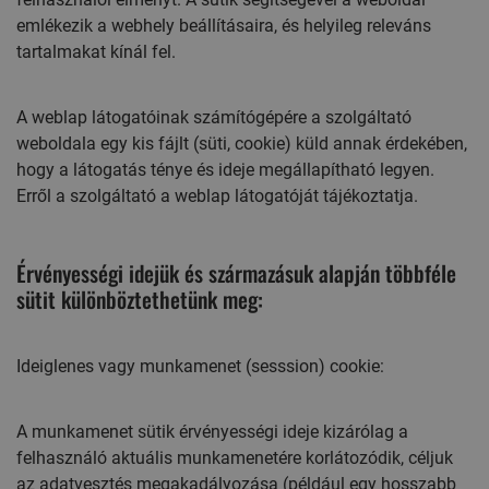
emlékezik a webhely beállításaira, és helyileg releváns
tartalmakat kínál fel.
A weblap látogatóinak számítógépére a szolgáltató
weboldala egy kis fájlt (süti, cookie) küld annak érdekében,
hogy a látogatás ténye és ideje megállapítható legyen.
Erről a szolgáltató a weblap látogatóját tájékoztatja.
Érvényességi idejük és származásuk alapján többféle
sütit különböztethetünk meg:
Ideiglenes vagy munkamenet (sesssion) cookie:
A munkamenet sütik érvényességi ideje kizárólag a
felhasználó aktuális munkamenetére korlátozódik, céljuk
az adatvesztés megakadályozása (például egy hosszabb