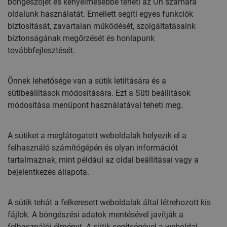
böngészőjét és kényelmesebbé teheti az Ön számára
oldalunk használatát. Emellett segíti egyes funkciók
biztosítását, zavartalan működését, szolgáltatásaink
biztonságának megőrzését és honlapunk
továbbfejlesztését.
Önnek lehetősége van a sütik letiltására és a
sütibeállítások módosítására. Ezt a Süti beállítások
módosítása menüpont használatával teheti meg.
A sütiket a meglátogatott weboldalak helyezik el a
felhasználó számítógépén és olyan információt
tartalmaznak, mint például az oldal beállításai vagy a
bejelentkezés állapota.
A sütik tehát a felkeresett weboldalak által létrehozott kis
fájlok. A böngészési adatok mentésével javítják a
felhasználói élményt. A sütik segítségével a weboldal