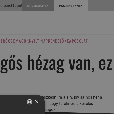
retnél látni!
ORVOSOKNAK
PÁCIENSEKNEK
MÉRŐ
CSOMAGOK
NYÍLT NAP
RENDELŐK
KAPCSOLAT
egős hézag van, ez
y teljesen fel tudjon illeszkedni rá a sín. Így sajnos néha
×
an tudjon a helyére kerülni. Légy türelmes, a kezelés
át nem befolyásolják a hézagok!