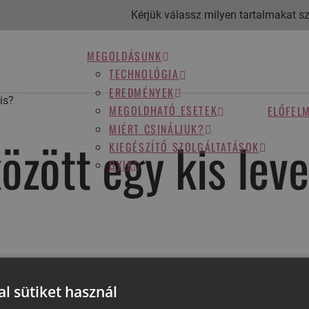
Kérjük válassz milyen tartalmakat sze
MEGOLDÁSUNK
TECHNOLÓGIA
EREDMÉNYEK
is?
MEGOLDHATÓ ESETEK
ELŐFEL
MIÉRT CSINÁLJUK?
között egy kis lev
KIEGÉSZÍTŐ SZOLGÁLTATÁSOK
GYIK
atjuk, akkor a sínnek idő kell, mire annyit mozdít a fogakon, hog
zött. Nyugodtan próbáld néha feljebb tolni a sínt, hogy gyorsabb
l sütiket használ
 használj chewies-t. Azonban ne aggódj, fogszabályozó hatásfok