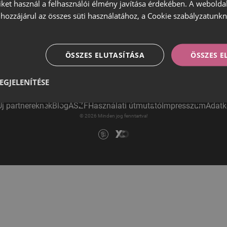
iket használ a felhasználói élmény javítása érdekében. A webolda
hozzájárul az összes süti használatához, a Cookie szabályzatunk
ÖSSZES ELUTASÍTÁSA
ÖSSZES 
EGJELENÍTÉSE
Új partnereknek
Blog
ÁSZF
Használati útmutató
Impresszum
Adatk
© 2026 Minden jog fenntartva!