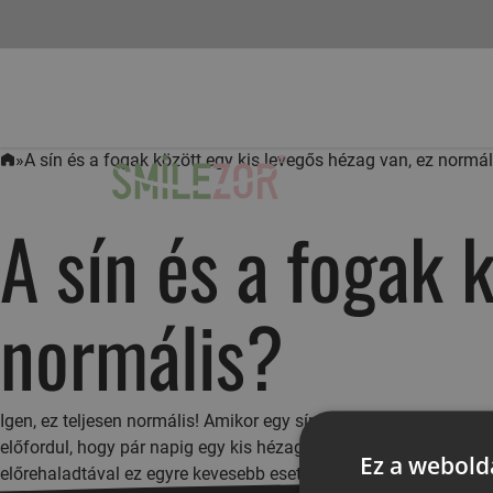
»
A sín és a fogak között egy kis levegős hézag van, ez normál
Kezdőlap
A sín és a fogak 
normális?
Igen, ez teljesen normális! Amikor egy sínnel a frontfogakat mozg
előfordul, hogy pár napig egy kis hézag lesz a sín és a fogak kö
Ez a webolda
előrehaladtával ez egyre kevesebb esetben fog előfordulni, és